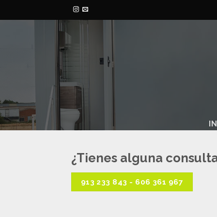
Skip
to
content
I
¿Tienes alguna consult
913 233 843 - 606 361 967