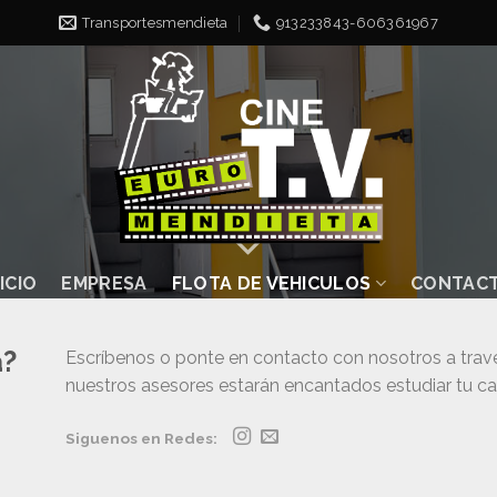
Transportesmendieta
913233843-606361967
NICIO
EMPRESA
FLOTA DE VEHICULOS
CONTAC
a?
Escríbenos o ponte en contacto con nosotros a travé
nuestros asesores estarán encantados estudiar tu cas
Siguenos en Redes: