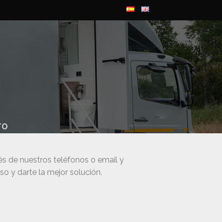
TO
s de nuestros teléfonos o email y
o y darte la mejor solución.