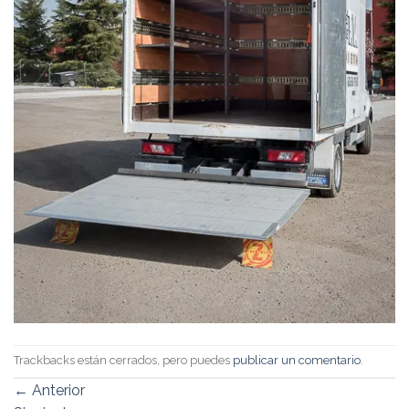
Trackbacks están cerrados, pero puedes
publicar un comentario
.
←
Anterior