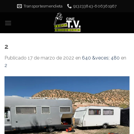
Skip
Transportesmendieta
913233843-606361967
to
content
2
Publicado
17 de marzo de 2022
en
640 &veces; 480
en
2