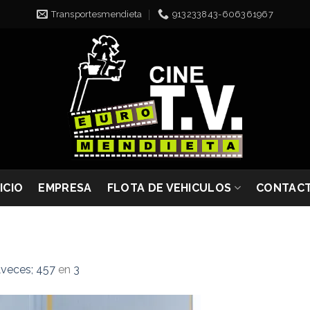
Transportesmendieta
913233843-606361967
NICIO
EMPRESA
FLOTA DE VEHICULOS
CONTAC
veces; 457
en
3