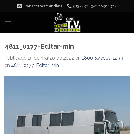
Skip
Transportesmendieta
913233843-606361967
to
content
4811_0177-Editar-min
Publicado
15 de marzo de 2022
en
1800 &veces; 1239
en
4811_0177-Editar-min