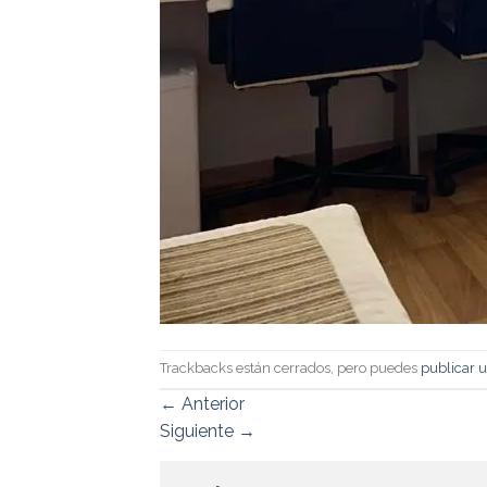
Trackbacks están cerrados, pero puedes
publicar 
←
Anterior
Siguiente
→