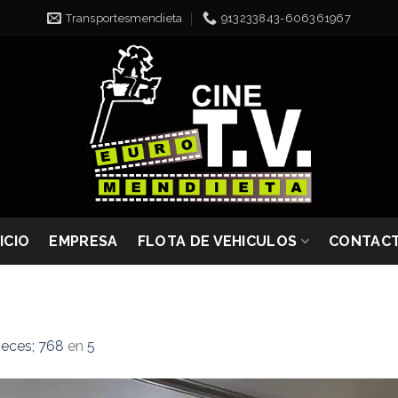
Transportesmendieta
913233843-606361967
NICIO
EMPRESA
FLOTA DE VEHICULOS
CONTAC
eces; 768
en
5