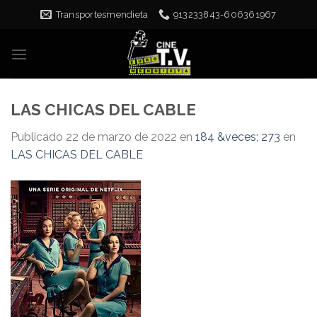
Skip
Transportesmendieta
913233843-606361967
to
content
LAS CHICAS DEL CABLE
Publicado
22 de marzo de 2022
en
184 &veces; 273
en
LAS CHICAS DEL CABLE