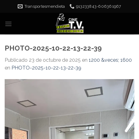
Skip
Transportesmendieta
913233843-606361967
to
content
PHOTO-2025-10-22-13-22-39
Publicado
23 de octubre de 2025
en
1200 &veces; 1600
en
PHOTO-2025-10-22-13-22-39