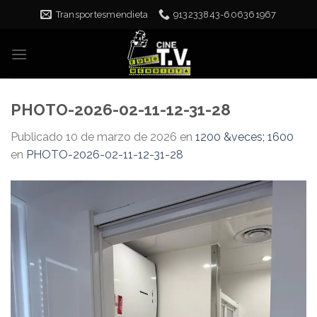
Skip
Transportesmendieta
913233843-606361967
to
content
PHOTO-2026-02-11-12-31-28
Publicado
10 de marzo de 2026
en
1200 &veces; 1600
en
PHOTO-2026-02-11-12-31-28