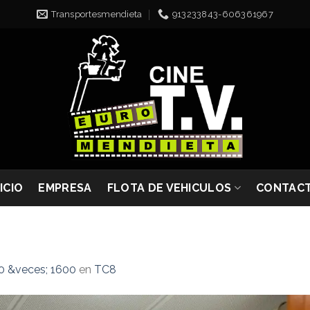
Transportesmendieta
913233843-606361967
NICIO
EMPRESA
FLOTA DE VEHICULOS
CONTAC
0 &veces; 1600
en
TC8