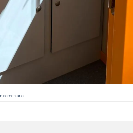
un comentario
.